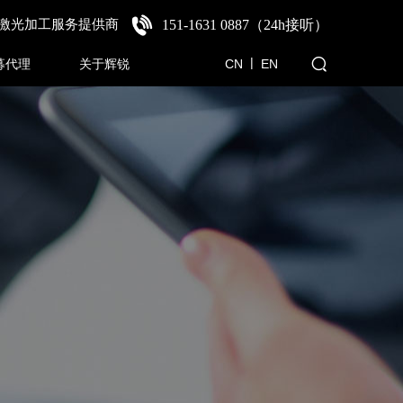
激光加工服务提供商
151-1631 0887（24h接听
）
|
募代理
关于辉锐
CN
E
N